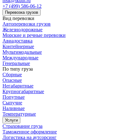
msk@tkuth.ru
+7 (499) 586-06-12
Перевозка грузов
Вид перевозки
Автоперевозки грузов
Железнодорожные
Морские и речные перевозки
Авиадоставка
Контейнерные
Мультимодальные
Международные
Генеральные
По типу груза
Сборные
Опасные
Негабаритные
Крупногабаритные
Попутные
Сыпучие
Наливные
Температурные
Услуги
Страхование груза
Таможенное оформление
Логистика на аутсорсинг