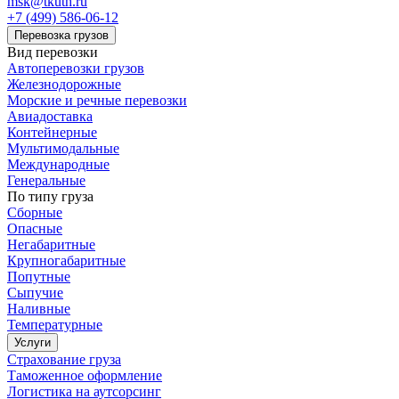
msk@tkuth.ru
+7 (499) 586-06-12
Перевозка грузов
Вид перевозки
Автоперевозки грузов
Железнодорожные
Морские и речные перевозки
Авиадоставка
Контейнерные
Мультимодальные
Международные
Генеральные
По типу груза
Сборные
Опасные
Негабаритные
Крупногабаритные
Попутные
Сыпучие
Наливные
Температурные
Услуги
Страхование груза
Таможенное оформление
Логистика на аутсорсинг