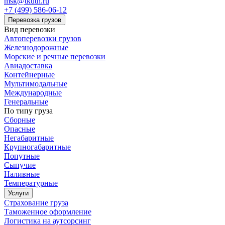
msk@tkuth.ru
+7 (499) 586-06-12
Перевозка грузов
Вид перевозки
Автоперевозки грузов
Железнодорожные
Морские и речные перевозки
Авиадоставка
Контейнерные
Мультимодальные
Международные
Генеральные
По типу груза
Сборные
Опасные
Негабаритные
Крупногабаритные
Попутные
Сыпучие
Наливные
Температурные
Услуги
Страхование груза
Таможенное оформление
Логистика на аутсорсинг