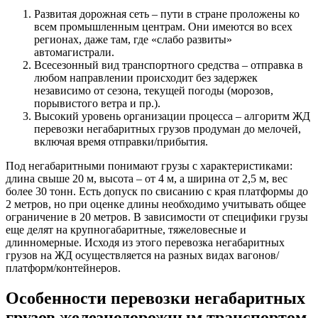
Развитая дорожная сеть – пути в стране проложены ко
всем промышленным центрам. Они имеются во всех
регионах, даже там, где «слабо развиты»
автомагистрали.
Всесезонный вид транспортного средства – отправка в
любом направлении происходит без задержек
независимо от сезона, текущей погоды (морозов,
порывистого ветра и пр.).
Высокий уровень организации процесса – алгоритм ЖД
перевозки негабаритных грузов продуман до мелочей,
включая время отправки/прибытия.
Под негабаритными понимают грузы с характеристиками:
длина свыше 20 м, высота – от 4 м, а ширина от 2,5 м, вес
более 30 тонн. Есть допуск по свисанию с края платформы до
2 метров, но при оценке длины необходимо учитывать общее
ограничение в 20 метров. В зависимости от специфики грузы
еще делят на крупногабаритные, тяжеловесные и
длинномерные. Исходя из этого перевозка негабаритных
грузов на ЖД осуществляется на разных видах вагонов/
платформ/контейнеров.
Особенности перевозки негабаритных
грузов железнодорожным транспортом