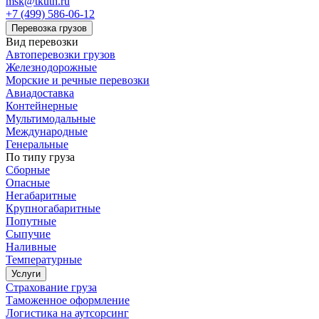
msk@tkuth.ru
+7 (499) 586-06-12
Перевозка грузов
Вид перевозки
Автоперевозки грузов
Железнодорожные
Морские и речные перевозки
Авиадоставка
Контейнерные
Мультимодальные
Международные
Генеральные
По типу груза
Сборные
Опасные
Негабаритные
Крупногабаритные
Попутные
Сыпучие
Наливные
Температурные
Услуги
Страхование груза
Таможенное оформление
Логистика на аутсорсинг