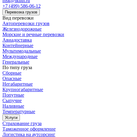
msk@tkuth.ru
+7 (499) 586-06-12
Перевозка грузов
Вид перевозки
Автоперевозки грузов
Железнодорожные
Морские и речные перевозки
Авиадоставка
Контейнерные
Мультимодальные
Международные
Генеральные
По типу груза
Сборные
Опасные
Негабаритные
Крупногабаритные
Попутные
Сыпучие
Наливные
Температурные
Услуги
Страхование груза
Таможенное оформление
Логистика на аутсорсинг