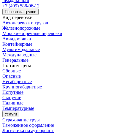
msk@tkuth.ru
+7 (499) 586-06-12
Перевозка грузов
Вид перевозки
Автоперевозки грузов
Железнодорожные
Морские и речные перевозки
Авиадоставка
Контейнерные
Мультимодальные
Международные
Генеральные
По типу груза
Сборные
Опасные
Негабаритные
Крупногабаритные
Попутные
Сыпучие
Наливные
Температурные
Услуги
Страхование груза
Таможенное оформление
Логистика на аутсорсинг