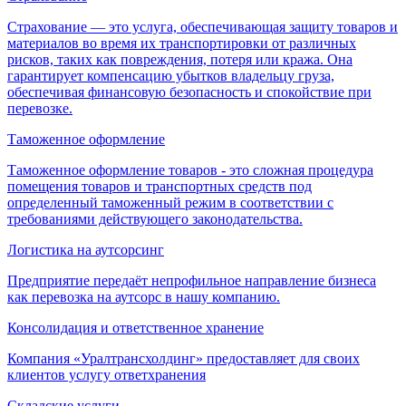
Страхование — это услуга, обеспечивающая защиту товаров и
материалов во время их транспортировки от различных
рисков, таких как повреждения, потеря или кража. Она
гарантирует компенсацию убытков владельцу груза,
обеспечивая финансовую безопасность и спокойствие при
перевозке.
Таможенное оформление
Таможенное оформление товаров - это сложная процедура
помещения товаров и транспортных средств под
определенный таможенный режим в соответствии с
требованиями действующего законодательства.
Логистика на аутсорсинг
Предприятие передаёт непрофильное направление бизнеса
как перевозка на аутсорс в нашу компанию.
Консолидация и ответственное хранение
Компания «Уралтрансхолдинг» предоставляет для своих
клиентов услугу ответхранения
Складские услуги