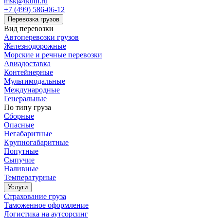
msk@tkuth.ru
+7 (499) 586-06-12
Перевозка грузов
Вид перевозки
Автоперевозки грузов
Железнодорожные
Морские и речные перевозки
Авиадоставка
Контейнерные
Мультимодальные
Международные
Генеральные
По типу груза
Сборные
Опасные
Негабаритные
Крупногабаритные
Попутные
Сыпучие
Наливные
Температурные
Услуги
Страхование груза
Таможенное оформление
Логистика на аутсорсинг