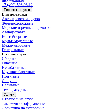
msk@tkuth.ru
+7 (499) 586-06-12
Перевозка грузов
Вид перевозки
Автоперевозки грузов
Железнодорожные
Морские и речные перевозки
Авиадоставка
Контейнерные
Мультимодальные
Международные
Генеральные
По типу груза
Сборные
Опасные
Негабаритные
Крупногабаритные
Попутные
Сыпучие
Наливные
Температурные
Услуги
Страхование груза
Таможенное оформление
Логистика на аутсорсинг