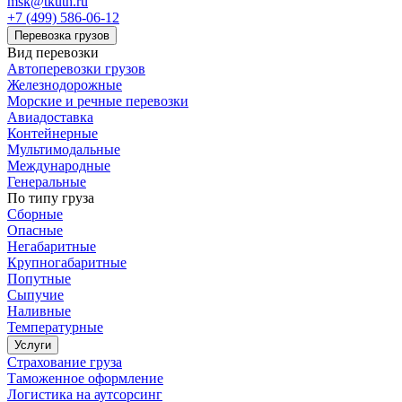
msk@tkuth.ru
+7 (499) 586-06-12
Перевозка грузов
Вид перевозки
Автоперевозки грузов
Железнодорожные
Морские и речные перевозки
Авиадоставка
Контейнерные
Мультимодальные
Международные
Генеральные
По типу груза
Сборные
Опасные
Негабаритные
Крупногабаритные
Попутные
Сыпучие
Наливные
Температурные
Услуги
Страхование груза
Таможенное оформление
Логистика на аутсорсинг