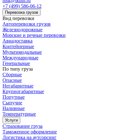
msk@tkuth.ru
+7 (499) 586-06-12
Перевозка грузов
Вид перевозки
Автоперевозки грузов
Железнодорожные
Морские и речные перевозки
Авиадоставка
Контейнерные
Мультимодальные
Международные
Генеральные
По типу груза
Сборные
Опасные
Негабаритные
Крупногабаритные
Попутные
Сыпучие
Наливные
Температурные
Услуги
Страхование груза
Таможенное оформление
Логистика на аутсорсинг