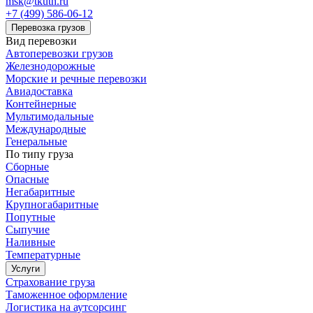
msk@tkuth.ru
+7 (499) 586-06-12
Перевозка грузов
Вид перевозки
Автоперевозки грузов
Железнодорожные
Морские и речные перевозки
Авиадоставка
Контейнерные
Мультимодальные
Международные
Генеральные
По типу груза
Сборные
Опасные
Негабаритные
Крупногабаритные
Попутные
Сыпучие
Наливные
Температурные
Услуги
Страхование груза
Таможенное оформление
Логистика на аутсорсинг