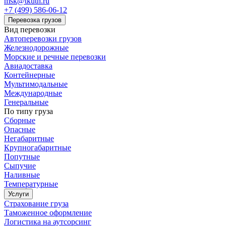
msk@tkuth.ru
+7 (499) 586-06-12
Перевозка грузов
Вид перевозки
Автоперевозки грузов
Железнодорожные
Морские и речные перевозки
Авиадоставка
Контейнерные
Мультимодальные
Международные
Генеральные
По типу груза
Сборные
Опасные
Негабаритные
Крупногабаритные
Попутные
Сыпучие
Наливные
Температурные
Услуги
Страхование груза
Таможенное оформление
Логистика на аутсорсинг