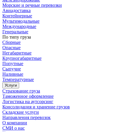
Морские и речные перевозки
Авиадоставка
Контейнерные
Мультимодальные
Международные
Генеральные
По типу груза
Сборные
Опасные
Негабаритные
Крупногабаритные
Попутные
Сыпучие
Наливные
Температурные
Услуги
Страхование груза
Таможенное оформление
Логистика на аутсорсинг
Консолидация и хранение грузов
Складские услуги
Направления перевозок
О компании
СМИ о нас