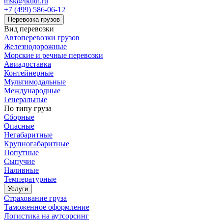
msk@tkuth.ru
+7 (499) 586-06-12
Перевозка грузов
Вид перевозки
Автоперевозки грузов
Железнодорожные
Морские и речные перевозки
Авиадоставка
Контейнерные
Мультимодальные
Международные
Генеральные
По типу груза
Сборные
Опасные
Негабаритные
Крупногабаритные
Попутные
Сыпучие
Наливные
Температурные
Услуги
Страхование груза
Таможенное оформление
Логистика на аутсорсинг