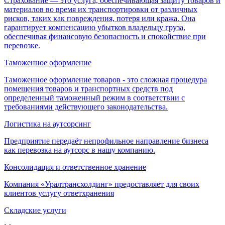
Страхование — это услуга, обеспечивающая защиту товаров и
материалов во время их транспортировки от различных
рисков, таких как повреждения, потеря или кража. Она
гарантирует компенсацию убытков владельцу груза,
обеспечивая финансовую безопасность и спокойствие при
перевозке.
Таможенное оформление
Таможенное оформление товаров - это сложная процедура
помещения товаров и транспортных средств под
определенный таможенный режим в соответствии с
требованиями действующего законодательства.
Логистика на аутсорсинг
Предприятие передаёт непрофильное направление бизнеса
как перевозка на аутсорс в нашу компанию.
Консолидация и ответственное хранение
Компания «Уралтрансхолдинг» предоставляет для своих
клиентов услугу ответхранения
Складские услуги