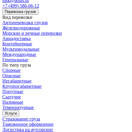
msk@tkuth.ru
+7 (499) 586-06-12
Перевозка грузов
Вид перевозки
Автоперевозки грузов
Железнодорожные
Морские и речные перевозки
Авиадоставка
Контейнерные
Мультимодальные
Международные
Генеральные
По типу груза
Сборные
Опасные
Негабаритные
Крупногабаритные
Попутные
Сыпучие
Наливные
Температурные
Услуги
Страхование груза
Таможенное оформление
Логистика на аутсорсинг