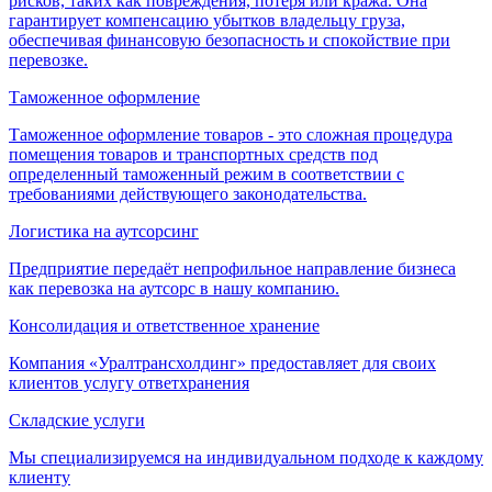
рисков, таких как повреждения, потеря или кража. Она
гарантирует компенсацию убытков владельцу груза,
обеспечивая финансовую безопасность и спокойствие при
перевозке.
Таможенное оформление
Таможенное оформление товаров - это сложная процедура
помещения товаров и транспортных средств под
определенный таможенный режим в соответствии с
требованиями действующего законодательства.
Логистика на аутсорсинг
Предприятие передаёт непрофильное направление бизнеса
как перевозка на аутсорс в нашу компанию.
Консолидация и ответственное хранение
Компания «Уралтрансхолдинг» предоставляет для своих
клиентов услугу ответхранения
Складские услуги
Мы специализируемся на индивидуальном подходе к каждому
клиенту