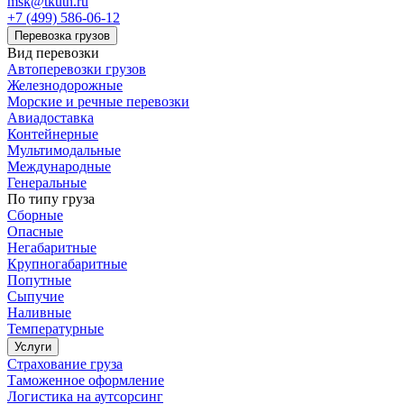
msk@tkuth.ru
+7 (499) 586-06-12
Перевозка грузов
Вид перевозки
Автоперевозки грузов
Железнодорожные
Морские и речные перевозки
Авиадоставка
Контейнерные
Мультимодальные
Международные
Генеральные
По типу груза
Сборные
Опасные
Негабаритные
Крупногабаритные
Попутные
Сыпучие
Наливные
Температурные
Услуги
Страхование груза
Таможенное оформление
Логистика на аутсорсинг