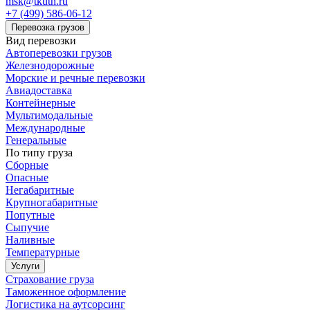
msk@tkuth.ru
+7 (499) 586-06-12
Перевозка грузов
Вид перевозки
Автоперевозки грузов
Железнодорожные
Морские и речные перевозки
Авиадоставка
Контейнерные
Мультимодальные
Международные
Генеральные
По типу груза
Сборные
Опасные
Негабаритные
Крупногабаритные
Попутные
Сыпучие
Наливные
Температурные
Услуги
Страхование груза
Таможенное оформление
Логистика на аутсорсинг