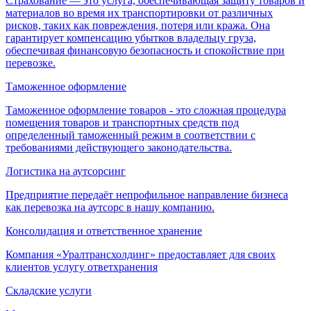
Страхование — это услуга, обеспечивающая защиту товаров и
материалов во время их транспортировки от различных
рисков, таких как повреждения, потеря или кража. Она
гарантирует компенсацию убытков владельцу груза,
обеспечивая финансовую безопасность и спокойствие при
перевозке.
Таможенное оформление
Таможенное оформление товаров - это сложная процедура
помещения товаров и транспортных средств под
определенный таможенный режим в соответствии с
требованиями действующего законодательства.
Логистика на аутсорсинг
Предприятие передаёт непрофильное направление бизнеса
как перевозка на аутсорс в нашу компанию.
Консолидация и ответственное хранение
Компания «Уралтрансхолдинг» предоставляет для своих
клиентов услугу ответхранения
Складские услуги