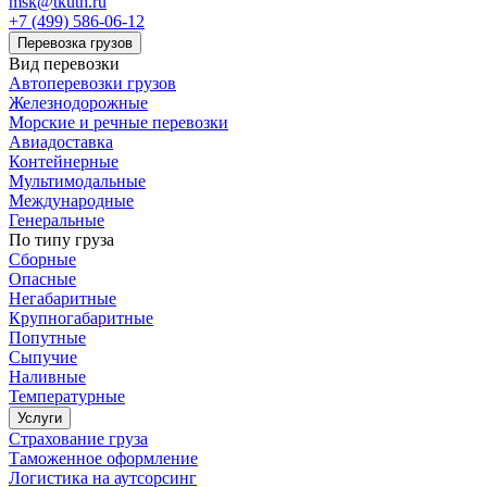
msk@tkuth.ru
+7 (499) 586-06-12
Перевозка грузов
Вид перевозки
Автоперевозки грузов
Железнодорожные
Морские и речные перевозки
Авиадоставка
Контейнерные
Мультимодальные
Международные
Генеральные
По типу груза
Сборные
Опасные
Негабаритные
Крупногабаритные
Попутные
Сыпучие
Наливные
Температурные
Услуги
Страхование груза
Таможенное оформление
Логистика на аутсорсинг