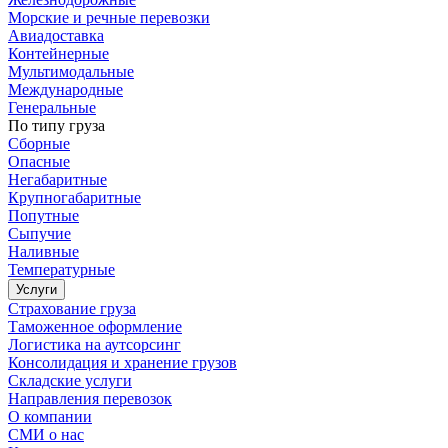
Морские и речные перевозки
Авиадоставка
Контейнерные
Мультимодальные
Международные
Генеральные
По типу груза
Сборные
Опасные
Негабаритные
Крупногабаритные
Попутные
Сыпучие
Наливные
Температурные
Услуги
Страхование груза
Таможенное оформление
Логистика на аутсорсинг
Консолидация и хранение грузов
Складские услуги
Направления перевозок
О компании
СМИ о нас