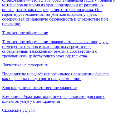
Страхование — это услуга, обеспечивающая защиту товаров и
материалов во время их транспортировки от различных
рисков, таких как повреждения, потеря или кража. Она
гарантирует компенсацию убытков владельцу груза,
обеспечивая финансовую безопасность и спокойствие при
перевозке.
Таможенное оформление
Таможенное оформление товаров - это сложная процедура
помещения товаров и транспортных средств под
определенный таможенный режим в соответствии с
требованиями действующего законодательства.
Логистика на аутсорсинг
Предприятие передаёт непрофильное направление бизнеса
как перевозка на аутсорс в нашу компанию.
Консолидация и ответственное хранение
Компания «Уралтрансхолдинг» предоставляет для своих
клиентов услугу ответхранения
Складские услуги