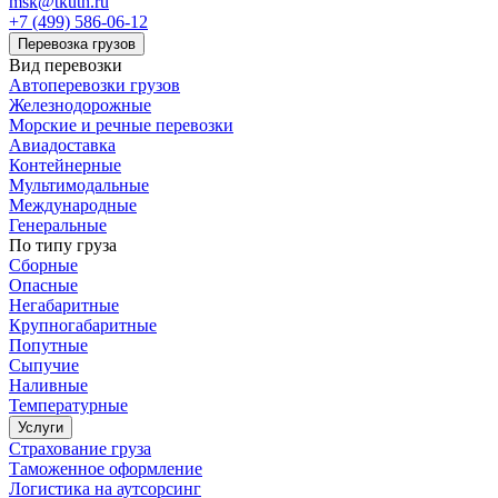
msk@tkuth.ru
+7 (499) 586-06-12
Перевозка грузов
Вид перевозки
Автоперевозки грузов
Железнодорожные
Морские и речные перевозки
Авиадоставка
Контейнерные
Мультимодальные
Международные
Генеральные
По типу груза
Сборные
Опасные
Негабаритные
Крупногабаритные
Попутные
Сыпучие
Наливные
Температурные
Услуги
Страхование груза
Таможенное оформление
Логистика на аутсорсинг