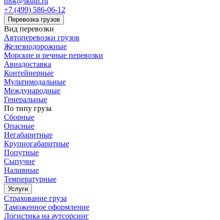
msk@tkuth.ru
+7 (499) 586-06-12
Перевозка грузов
Вид перевозки
Автоперевозки грузов
Железнодорожные
Морские и речные перевозки
Авиадоставка
Контейнерные
Мультимодальные
Международные
Генеральные
По типу груза
Сборные
Опасные
Негабаритные
Крупногабаритные
Попутные
Сыпучие
Наливные
Температурные
Услуги
Страхование груза
Таможенное оформление
Логистика на аутсорсинг