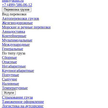
msk@tkuth.ru
+7 (499) 586-06-12
Перевозка грузов
Вид перевозки
Автоперевозки грузов
Железнодорожные
Морские и речные перевозки
Авиадоставка
Контейнерные
Мультимодальные
Международные
Генеральные
По типу груза
Сборные
Опасные
Негабаритные
Крупногабаритные
Попутные
Сыпучие
Наливные
Температурные
Услуги
Страхование груза
Таможенное оформление
Логистика на аутсорсинг