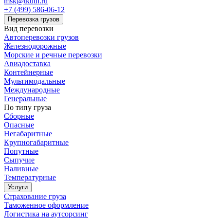
msk@tkuth.ru
+7 (499) 586-06-12
Перевозка грузов
Вид перевозки
Автоперевозки грузов
Железнодорожные
Морские и речные перевозки
Авиадоставка
Контейнерные
Мультимодальные
Международные
Генеральные
По типу груза
Сборные
Опасные
Негабаритные
Крупногабаритные
Попутные
Сыпучие
Наливные
Температурные
Услуги
Страхование груза
Таможенное оформление
Логистика на аутсорсинг