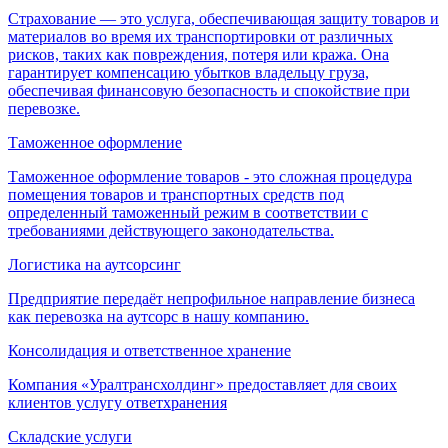
Страхование — это услуга, обеспечивающая защиту товаров и
материалов во время их транспортировки от различных
рисков, таких как повреждения, потеря или кража. Она
гарантирует компенсацию убытков владельцу груза,
обеспечивая финансовую безопасность и спокойствие при
перевозке.
Таможенное оформление
Таможенное оформление товаров - это сложная процедура
помещения товаров и транспортных средств под
определенный таможенный режим в соответствии с
требованиями действующего законодательства.
Логистика на аутсорсинг
Предприятие передаёт непрофильное направление бизнеса
как перевозка на аутсорс в нашу компанию.
Консолидация и ответственное хранение
Компания «Уралтрансхолдинг» предоставляет для своих
клиентов услугу ответхранения
Складские услуги