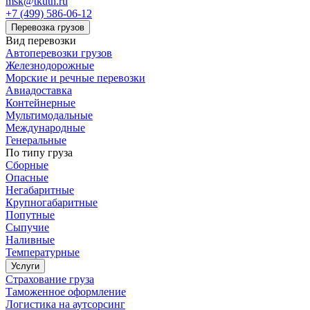
msk@tkuth.ru
+7 (499) 586-06-12
Перевозка грузов
Вид перевозки
Автоперевозки грузов
Железнодорожные
Морские и речные перевозки
Авиадоставка
Контейнерные
Мультимодальные
Международные
Генеральные
По типу груза
Сборные
Опасные
Негабаритные
Крупногабаритные
Попутные
Сыпучие
Наливные
Температурные
Услуги
Страхование груза
Таможенное оформление
Логистика на аутсорсинг