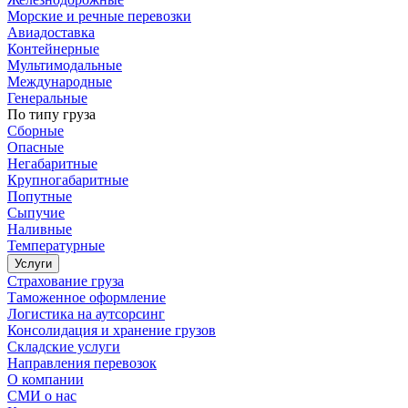
Морские и речные перевозки
Авиадоставка
Контейнерные
Мультимодальные
Международные
Генеральные
По типу груза
Сборные
Опасные
Негабаритные
Крупногабаритные
Попутные
Сыпучие
Наливные
Температурные
Услуги
Страхование груза
Таможенное оформление
Логистика на аутсорсинг
Консолидация и хранение грузов
Складские услуги
Направления перевозок
О компании
СМИ о нас