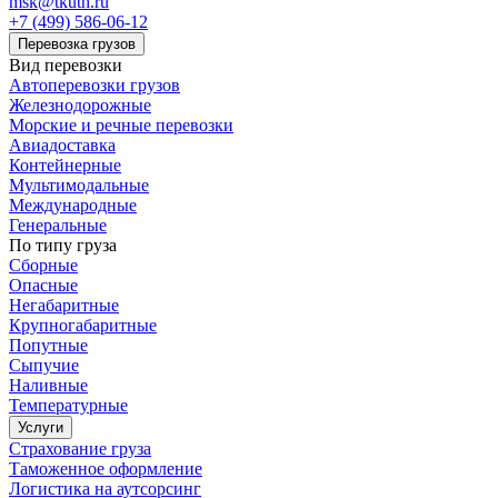
msk@tkuth.ru
+7 (499) 586-06-12
Перевозка грузов
Вид перевозки
Автоперевозки грузов
Железнодорожные
Морские и речные перевозки
Авиадоставка
Контейнерные
Мультимодальные
Международные
Генеральные
По типу груза
Сборные
Опасные
Негабаритные
Крупногабаритные
Попутные
Сыпучие
Наливные
Температурные
Услуги
Страхование груза
Таможенное оформление
Логистика на аутсорсинг