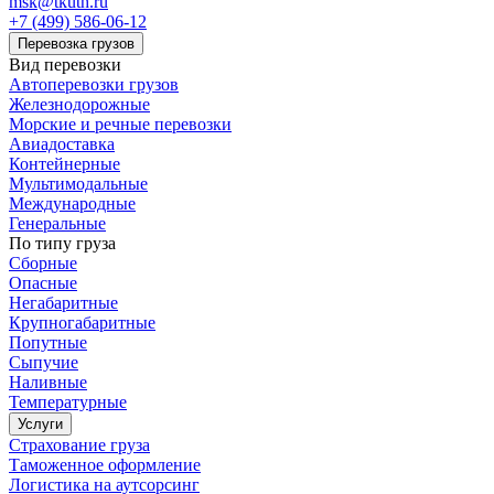
msk@tkuth.ru
+7 (499) 586-06-12
Перевозка грузов
Вид перевозки
Автоперевозки грузов
Железнодорожные
Морские и речные перевозки
Авиадоставка
Контейнерные
Мультимодальные
Международные
Генеральные
По типу груза
Сборные
Опасные
Негабаритные
Крупногабаритные
Попутные
Сыпучие
Наливные
Температурные
Услуги
Страхование груза
Таможенное оформление
Логистика на аутсорсинг