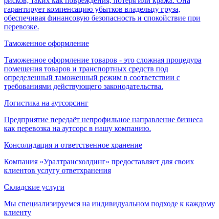
рисков, таких как повреждения, потеря или кража. Она
гарантирует компенсацию убытков владельцу груза,
обеспечивая финансовую безопасность и спокойствие при
перевозке.
Таможенное оформление
Таможенное оформление товаров - это сложная процедура
помещения товаров и транспортных средств под
определенный таможенный режим в соответствии с
требованиями действующего законодательства.
Логистика на аутсорсинг
Предприятие передаёт непрофильное направление бизнеса
как перевозка на аутсорс в нашу компанию.
Консолидация и ответственное хранение
Компания «Уралтрансхолдинг» предоставляет для своих
клиентов услугу ответхранения
Складские услуги
Мы специализируемся на индивидуальном подходе к каждому
клиенту