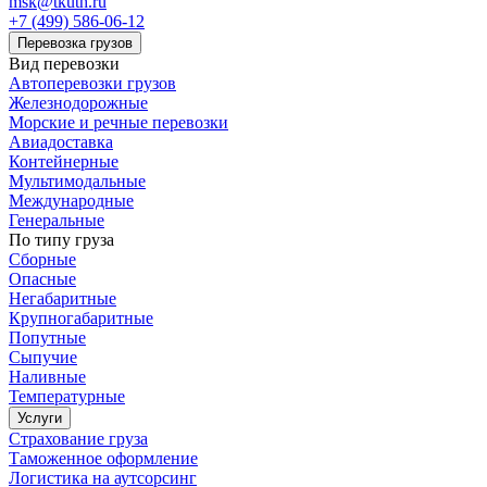
msk@tkuth.ru
+7 (499) 586-06-12
Перевозка грузов
Вид перевозки
Автоперевозки грузов
Железнодорожные
Морские и речные перевозки
Авиадоставка
Контейнерные
Мультимодальные
Международные
Генеральные
По типу груза
Сборные
Опасные
Негабаритные
Крупногабаритные
Попутные
Сыпучие
Наливные
Температурные
Услуги
Страхование груза
Таможенное оформление
Логистика на аутсорсинг