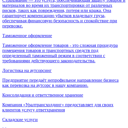
Страхование — это услуга, обеспечивающая защиту товаров и
материалов во время их транспортировки от различных
рисков, таких как повреждения, потеря или кража. Она
гарантирует компенсацию убытков владельцу груза,
обеспечивая финансовую безопасность и спокойствие при
перевозке.
Таможенное оформление
Таможенное оформление товаров - это сложная процедура
помещения товаров и транспортных средств под
определенный таможенный режим в соответствии с
требованиями действующего законодательства.
Логистика на аутсорсинг
Предприятие передаёт непрофильное направление бизнеса
как перевозка на аутсорс в нашу компанию.
Консолидация и ответственное хранение
Компания «Уралтрансхолдинг» предоставляет для своих
клиентов услугу ответхранения
Складские услуги