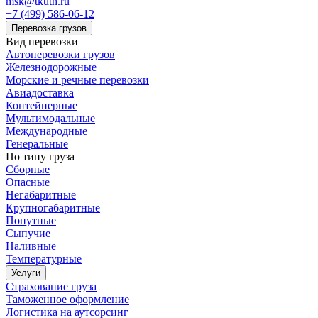
msk@tkuth.ru
+7 (499) 586-06-12
Перевозка грузов
Вид перевозки
Автоперевозки грузов
Железнодорожные
Морские и речные перевозки
Авиадоставка
Контейнерные
Мультимодальные
Международные
Генеральные
По типу груза
Сборные
Опасные
Негабаритные
Крупногабаритные
Попутные
Сыпучие
Наливные
Температурные
Услуги
Страхование груза
Таможенное оформление
Логистика на аутсорсинг