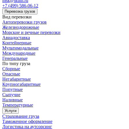
msk@tkuth.ru
+7 (499) 586-06-12
Перевозка грузов
Вид перевозки
Автоперевозки грузов
Железнодорожные
Морские и речные перевозки
Авиадоставка
Контейнерные
Мультимодальные
Международные
Генеральные
По типу груза
Сборные
Опасные
Негабаритные
Крупногабаритные
Попутные
Сыпучие
Наливные
Температурные
Услуги
Страхование груза
Таможенное оформление
Логистика на аутсорсинг