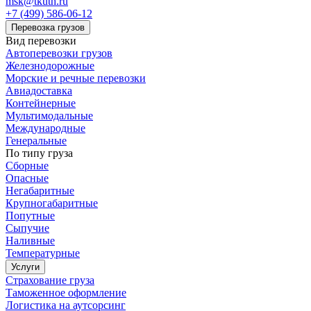
msk@tkuth.ru
+7 (499) 586-06-12
Перевозка грузов
Вид перевозки
Автоперевозки грузов
Железнодорожные
Морские и речные перевозки
Авиадоставка
Контейнерные
Мультимодальные
Международные
Генеральные
По типу груза
Сборные
Опасные
Негабаритные
Крупногабаритные
Попутные
Сыпучие
Наливные
Температурные
Услуги
Страхование груза
Таможенное оформление
Логистика на аутсорсинг